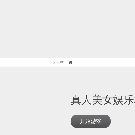
公告栏
真人美女娱乐
开始游戏