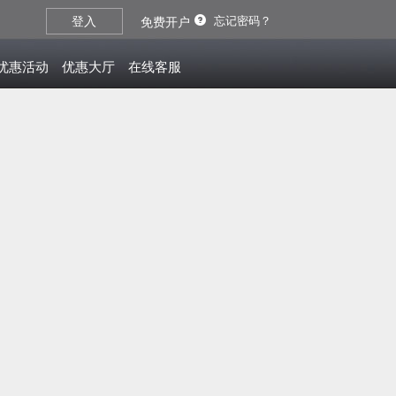
忘记密码？
优惠活动
优惠大厅
在线客服