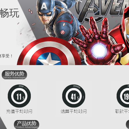
畅玩
爽享受！